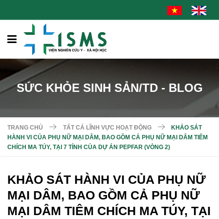
SỨC KHỎE SINH SẢN/TD - BLOG
TRANG CHỦ
TẤT CẢ LĨNH VỰC HOẠT ĐỘNG
KHẢO SÁT
HÀNH VI CỦA PHỤ NỮ MẠI DÂM, BAO GỒM CẢ PHỤ NỮ MẠI DÂM TIÊM
CHÍCH MA TÚY, TẠI 7 TỈNH CỦA DỰ ÁN PEPFAR (VÒNG 2)
KHẢO SÁT HÀNH VI CỦA PHỤ NỮ
MẠI DÂM, BAO GỒM CẢ PHỤ NỮ
MẠI DÂM TIÊM CHÍCH MA TÚY, TẠI