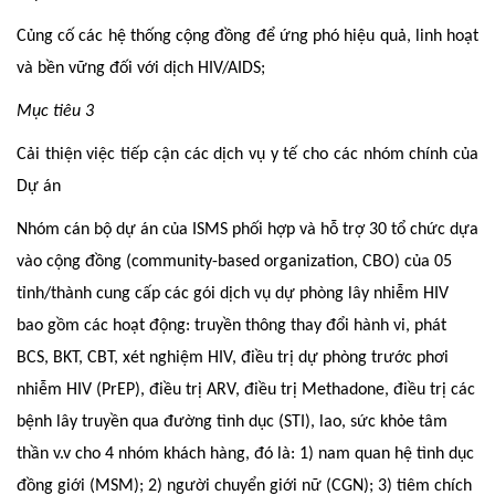
Củng cố các hệ thống cộng đồng để ứng phó hiệu quả, linh hoạt
và bền vững đối với dịch HIV/AIDS;
Mục tiêu 3
Cải thiện việc tiếp cận các dịch vụ y tế cho các nhóm chính của
Dự án
Nhóm cán bộ dự án của ISMS phối hợp và hỗ trợ 30 tổ chức dựa
vào cộng đồng (community-based organization, CBO) của 05
tỉnh/thành cung cấp các gói dịch vụ dự phòng lây nhiễm HIV
bao gồm các hoạt động: truyền thông thay đổi hành vi, phát
BCS, BKT, CBT, xét nghiệm HIV, điều trị dự phòng trước phơi
nhiễm HIV (PrEP), điều trị ARV, điều trị Methadone, điều trị các
bệnh lây truyền qua đường tình dục (STI), lao, sức khỏe tâm
thần v.v cho 4 nhóm khách hàng, đó là: 1) nam quan hệ tình dục
đồng giới (
MSM); 2) người chuyển giới nữ (CGN); 3) tiêm chích